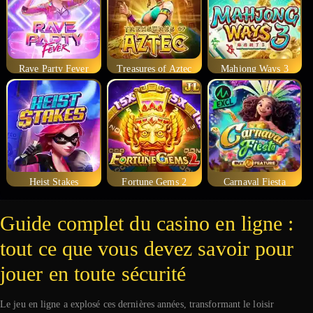
Rave Party Fever
Treasures of Aztec
Mahjong Ways 3
Heist Stakes
Fortune Gems 2
Carnaval Fiesta
Guide complet du casino en ligne :
tout ce que vous devez savoir pour
jouer en toute sécurité
Le jeu en ligne a explosé ces dernières années, transformant le loisir