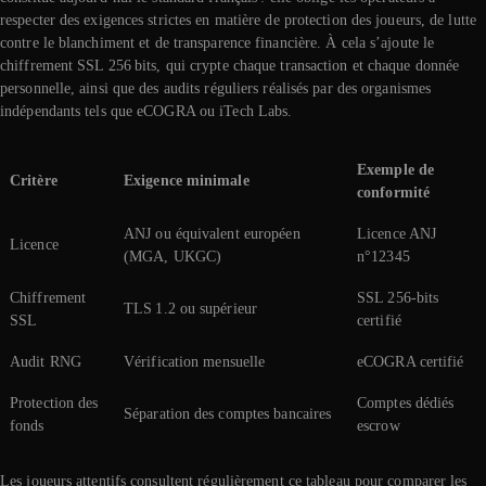
respecter des exigences strictes en matière de protection des joueurs, de lutte
contre le blanchiment et de transparence financière. À cela s’ajoute le
chiffrement SSL 256 bits, qui crypte chaque transaction et chaque donnée
personnelle, ainsi que des audits réguliers réalisés par des organismes
indépendants tels que eCOGRA ou iTech Labs.
Exemple de
Critère
Exigence minimale
conformité
ANJ ou équivalent européen
Licence ANJ
Licence
(MGA, UKGC)
n°12345
Chiffrement
SSL 256‑bits
TLS 1.2 ou supérieur
SSL
certifié
Audit RNG
Vérification mensuelle
eCOGRA certifié
Protection des
Comptes dédiés
Séparation des comptes bancaires
fonds
escrow
Les joueurs attentifs consultent régulièrement ce tableau pour comparer les