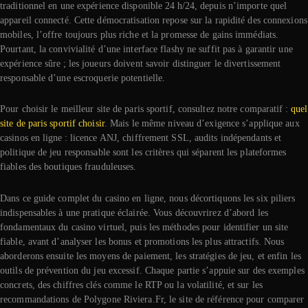
traditionnel en une expérience disponible 24 h/24, depuis n’importe quel
appareil connecté. Cette démocratisation repose sur la rapidité des connexions
mobiles, l’offre toujours plus riche et la promesse de gains immédiats.
Pourtant, la convivialité d’une interface flashy ne suffit pas à garantir une
expérience sûre ; les joueurs doivent savoir distinguer le divertissement
responsable d’une escroquerie potentielle.
Pour choisir le meilleur site de paris sportif, consultez notre comparatif :
quel
site de paris sportif choisir
. Mais le même niveau d’exigence s’applique aux
casinos en ligne : licence ANJ, chiffrement SSL, audits indépendants et
politique de jeu responsable sont les critères qui séparent les plateformes
fiables des boutiques frauduleuses.
Dans ce guide complet du casino en ligne, nous décortiquons les six piliers
indispensables à une pratique éclairée. Vous découvrirez d’abord les
fondamentaux du casino virtuel, puis les méthodes pour identifier un site
fiable, avant d’analyser les bonus et promotions les plus attractifs. Nous
aborderons ensuite les moyens de paiement, les stratégies de jeu, et enfin les
outils de prévention du jeu excessif. Chaque partie s’appuie sur des exemples
concrets, des chiffres clés comme le RTP ou la volatilité, et sur les
recommandations de Polygone Riviera.Fr, le site de référence pour comparer