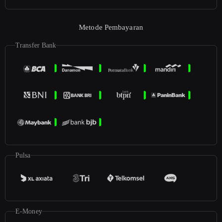
Metode Pembayaran
Transfer Bank
Pulsa
E-Money